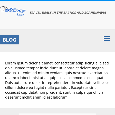
TRAVEL DEALS IN THE BALTICS AND SCANDINAVIA
info@viabaltica.eu
ENG
ITA
|
F
l
t
s
BLOG
Lorem ipsum dolor sit amet, consectetur adipisicing elit, sed
do eiusmod tempor incididunt ut labore et dolore magna
aliqua. Ut enim ad minim veniam, quis nostrud exercitation
ullamco laboris nisi ut aliquip ex ea commodo consequat.
Duis aute irure dolor in reprehenderit in voluptate velit esse
cillum dolore eu fugiat nulla pariatur. Excepteur sint
occaecat cupidatat non proident, sunt in culpa qui officia
deserunt mollit anim id est laborum.